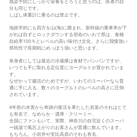
感染予防にしっかり栄養をとろうと思うのは、医者の自
分も同じです。
しばし体重計に乗るのは禁止です。
地政学的にも四方を山(海)に囲まれ、新幹線の乗車率が下
がれば自ずとロックダウンする宿命のいわて県は、食糧
自給率100％とレベルの高い味付け文化、さらに我慢強い
県民性で長期戦にめっぽう強いと思います。
単身者にしては最近の冷蔵庫は食材でパンパンですが、
いつでも手に取れる定位置にヨーグルトが置かれていま
す。
なぜかって腸活のためですが、いわてのスーパーなら普
通に手に入る、数々のヨーグルトのレベルの高さに圧倒
されています。
4年前の水害から奇跡の復活を果たした岩泉のそれはとて
も有名で、なめらか・濃厚・クリーミー。
全国にファンもいて、実際、神奈川の自宅近くのスーパ
ー銭湯で風呂上がりのお客さんが普通に飲んでいます。
もちろん、小岩井や安比高原のそれも有名。