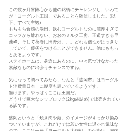
この数ヶ月冒険心から他の銘柄にチャレンジし、いわて
が「ヨーグルト王国」であることを確信しました。(以
下、すべて主観)
もちもち食感の湯田、飲むヨーグルトなのに濃厚すぎて
コップから離れない、おおのミルク工房、王道すぎる早
池峰、そして葛巻に田野畑。。。どれも個性がはっきり
していて、優劣をつけることができません。他にももっ
とあるようです。
ステイホームは、身近にあるのに、中々気づけなかった
素敵なものに出会うチャンスですね。
気になって調べてみたら、なんと「盛岡市」はヨーグル
ト消費量日本一に幾度も輝いているようです。
頷けます。やっぱりここは王国だ。
どうりで巨大なジップロック(2kg袋詰め)で販売されてい
る訳です。
盛岡というと「焼き肉や麺」のイメージがすっかり染み
ついていますが、これだけでは若い女性に退かれ気味な
ので、ここは一発「ヨーグルト大作戦」を仕掛け、国内