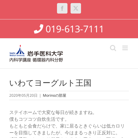
Skip
to
Facebook
X
content
019-613-7111
いわてヨーグルト王国
2020年05月20日
|
Morinoの部屋
ステイホームで大変な毎日が続きますね。
僕もコツコツ自炊生活です。
もともと会食だらけで、家に居るときぐらいは低カロリ
ーを目指してきましたが、今はまるっきり正反対に。