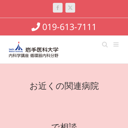
Skip
to
Facebook
X
content
019-613-7111
お近くの関連病院
で相談