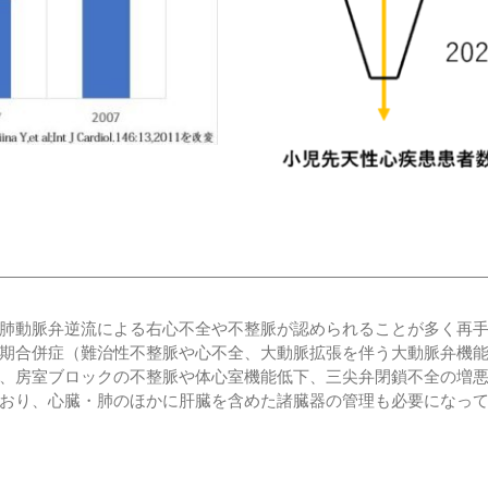
肺動脈弁逆流による右心不全や不整脈が認められることが多く再
期合併症（難治性不整脈や心不全、大動脈拡張を伴う大動脈弁機
、房室ブロックの不整脈や体心室機能低下、三尖弁閉鎖不全の増
おり、心臓・肺のほかに肝臓を含めた諸臓器の管理も必要になっ