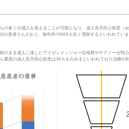
人を迎えることが可能となり、成人先天性心疾患（adult congeni
HDの患者さんがおり、毎年約10000人近く増加するといわれて
術のまま成人に達したアイゼンメンジャー症候群やチアノーゼ性
ら重度の成人先天性心疾患は30％を占めるといわれており治療の